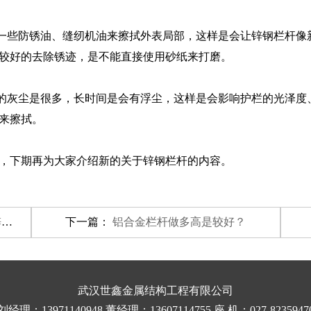
一些防锈油、缝纫机油来擦拭外表局部，这样是会让锌钢栏杆像
较好的去除锈迹，是不能直接使用砂纸来打磨。
的灰尘是很多，长时间是会有浮尘，这样是会影响护栏的光泽度
来擦拭。
，下期再为大家介绍新的关于锌钢栏杆的内容。
杆
下一篇：
铝合金栏杆做多高是较好？
武汉世鑫金属结构工程有限公司
刘经理：13971140948 董经理：13607114755 座 机：027-8235947